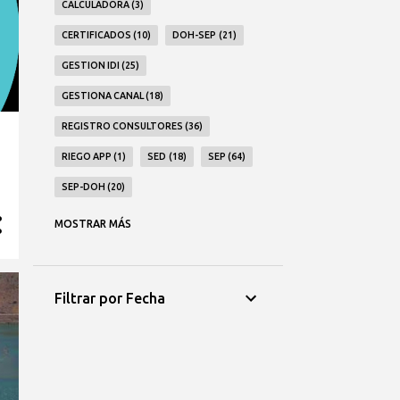
CALCULADORA
3
CERTIFICADOS
10
DOH-SEP
21
GESTION IDI
25
GESTIONA CANAL
18
REGISTRO CONSULTORES
36
1
RIEGO APP
1
SED
18
SEP
64
SEP-DOH
20
SSG
71
TRAMITES DIGITALES
23
MOSTRAR MÁS
WORKSPACE SERVICES
1
Filtrar por Fecha