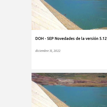
n
t
r
a
d
a
DOH - SEP Novedades de la versión 5.12
s
diciembre 31, 2022