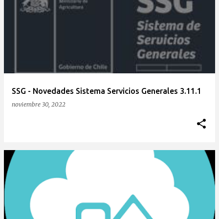
n
t
r
a
d
a
SSG - Novedades Sistema Servicios Generales 3.11.1
s
noviembre 30, 2022