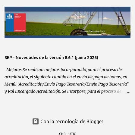
secretaria. Enlaces sprints:
https://gitlab.com/CNRChile/gestionidi/-/issues/86
https://gitlab.com/CNRChile/gestionidi/-/issues/87
SEP - Novedades de la versión 8.6.1 (junio 2025)
Mejoras Se realizan mejoras incorporando, para el proceso de
acreditación, el siguiente cambio en el envío de pago de bonos, en
Menú: "Acreditación/Envío Pago Tesorería/Envío Pago Tesorería"
y Rol Encargado Acreditación. Se incorpore, para el proceso de
acreditación, el siguiente menú de presupuesto de pago,
donde:Menú (nuevo): "Acreditación/Gestión Finanzas/Ingreso
Presupuesto Pago" y Rol (nuevo): Gestión Finanzas. Visualización
del estrato del proyecto en la revisión de glosa, para poder
Con la tecnología de Blogger
finalizar la revisión y generar los listados del proyecto.
CNR - UTIC
Correcciones: Se debe realizar un cambio de formato en el listado