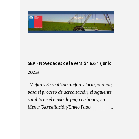
para que validación Orientado a: Jefaturas
validadoras de iniciativas de inversión (Jefe
División), profesionales de gestión,
coordinador de contratos, secretaria. Enlaces
sprints:
https://gitlab.com/CNRChile/gestionidi/-/iss
ues/86
https://gitlab.com/CNRChile/gestionidi/-/iss
ues/87
SEP - Novedades de la versión 8.6.1 (junio
2025)
Mejoras Se realizan mejoras incorporando,
para el proceso de acreditación, el siguiente
cambio en el envío de pago de bonos, en
Menú: "Acreditación/Envío Pago
Tesorería/Envío Pago Tesorería" y Rol
Encargado Acreditación. Se incorpore, para
el proceso de acreditación, el siguiente menú
de presupuesto de pago, donde:Menú