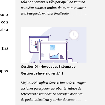
sólo por nombre o sólo por apellido Para no
necesitar conocer ambos datos para realizar
una búsqueda exitosa. Realizado.
 solo
Correcciones: N/a. Orientado a:
o con
Administradores, abogados del sistemas.
abía
Enlaces Sprints:
https://gitlab.com/CNRChile/registro-
consultores-backend/-/issues/31
(há)
Gestión IDI - Novedades Sistema de
ampos
Gestión de Inversiones 5.1.1
Mejoras: No aplica Correcciones: Se corrigen
acciones para poder aprobar términos de
referencia asignados. Se corrigen acciones
de poder actualizar y enviar documentos